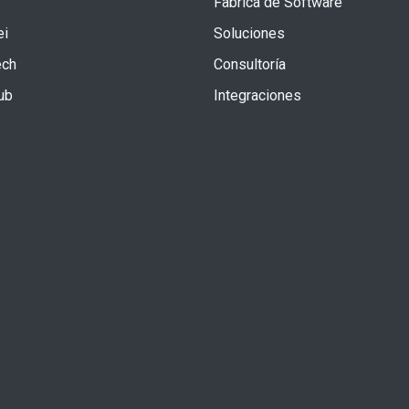
Fabrica de Software
i
Soluciones
ech
Consultoría
ub
Integraciones